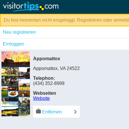
Du bist momentan nicht eingeloggt. Registrieren oder anmeld
Neu registrieren
Einloggen
Appomattox
Appomattox, VA 24522
Telephon:
(434) 352-8999
Webseiten
Website
Entfernen