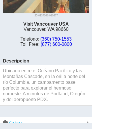
25-0137096-010277
Visit Vancouver USA
Vancouver, WA 98660
Telefono:
(360) 750-1553
Toll Free:
(877) 600-0800
Descripción
Ubicado entre el Océano Pacífico y las
Montañas Cascade, en la orilla norte del
río Columbia, un campamento base
perfecto para explorar el hermoso
noroeste. A minutos de Portland, Oregón
y del aeropuerto PDX.
Salvar